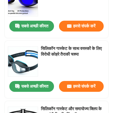
स्नो स्की गॉगल्स
सबसे अच्छी कीमत
हमसे संपर्क करें
वाटरप्रूफ स्विम कैप
डाइविंग स्नोर्कल मास्क
सिलिकॉन गास्केट के साथ वयस्कों के लिए
विरोधी कोहरे तैराकी चश्मा
सैन्य सामरिक काले चश्मे
मोटोक्रॉस रेसिंग गॉगल्स
सबसे अच्छी कीमत
हमसे संपर्क करें
ध्रुवीकृत खेल धूप का चश्मा
सिलिकॉन गास्केट और समायोज्य क्लिप के
औद्योगिक सुरक्षा चश्मे