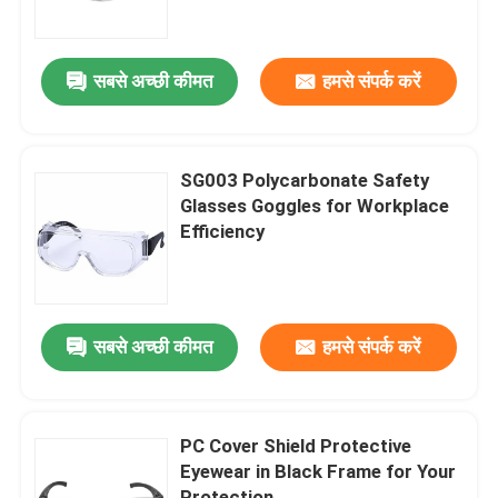
कारखाना भ्रमण
सबसे अच्छी कीमत
हमसे संपर्क करें
संपर्क करें
SG003 Polycarbonate Safety
समाचार
Glasses Goggles for Workplace
Efficiency
मामलों
एक उद्धरण का अनुरोध करें
सबसे अच्छी कीमत
हमसे संपर्क करें
एंटी फॉग स्विमिंग गॉगल्स
PC Cover Shield Protective
Eyewear in Black Frame for Your
सुरक्षा चश्मा काले चश्मे
Protection