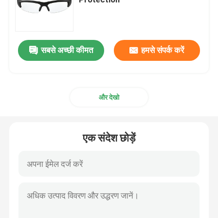
स्नो स्की गॉगल्स
सबसे अच्छी कीमत
हमसे संपर्क करें
वाटरप्रूफ स्विम कैप
डाइविंग स्नोर्कल मास्क
और देखो
सैन्य सामरिक काले चश्मे
एक संदेश छोड़ें
मोटोक्रॉस रेसिंग गॉगल्स
ध्रुवीकृत खेल धूप का चश्मा
औद्योगिक सुरक्षा चश्मे