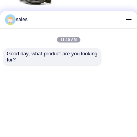
एंटी फॉग लेन्स मिलिटरी
शूटिंग / शिकार के लिए TPE
sales
टैक्टिकल गॉगल्स यूवी
फ्रेम सैन्य सामरिक काले चश्मे
प्रोटेक्टिव फॉर एयरसॉफ्ट
खरोंच प्रतिरोधी
पेंटबॉल
11:10 AM
सबसे अच्छी कीमत
सबसे अच्छी कीमत
Good day, what product are you looking 
for?
हमसे संपर्क करें
हमसे संपर्क करें
और देखो
होम
हमारे बारे में
हमसे संपर्क करें
Desktop Site
साइटमैप
Privacy Policy