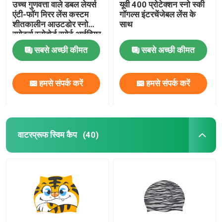
उच्च गुणवत्ता वाले डबल लेयर्स
यूवी 400 प्रोटेक्शन स्नो स्की
एंटी-फॉग मिरर लेंस कस्टम
गॉगल्स इंटरचेंजेबल लेंस के
शीतकालीन आउटडोर स्नो
साथ
स्पोर्ट्स स्नोबोर्ड स्पोर्ट आईवियर
स्की गॉगल्स
सबसे अच्छी कीमत
सबसे अच्छी कीमत
हमसे संपर्क करें
हमसे संपर्क करें
वाटरप्रूफ स्विम कैप
(40)