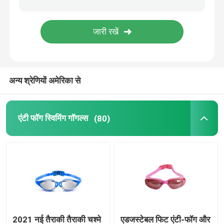
प्रिस्क्रिप्शन ऑप्टिकल गॉगल्स
गोताखोरी तैरना
अन्य श्रेणियों अमेरिका से
घोड़ा जॉकी काले चश्मे
एंटी फॉग स्विमिंग गॉगल्स
(80)
स्काइडाइविंग गॉगल्स
एंटी फॉग लेंस
एंटी फॉग डाइविंग गॉगल्स
स्विमिंग सहायक उपकरण
2021 नई तैराकी तैराकी चश्मे
एडजस्टेबल फिट एंटी-फॉग और