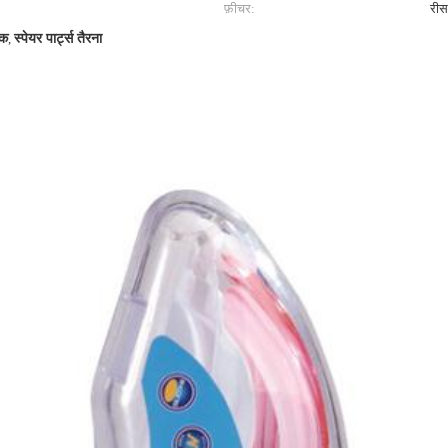
फ़ीचर:
री
टक
,
स्पेयर पार्ट्स तैरना