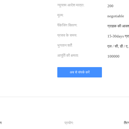
न्यूनतम आदेश मात्रा:
200
मूल्य:
negotiable
पैकेजिंग विवरण:
ग्राहक की आवश्
प्रसव के समय:
15-30days ग्र
भुगतान शर्तें:
एल / सी, डी / ए, 
आपूर्ति की क्षमता:
100000
अब से संपर्क करें
न
प्रयोग:
तैरन