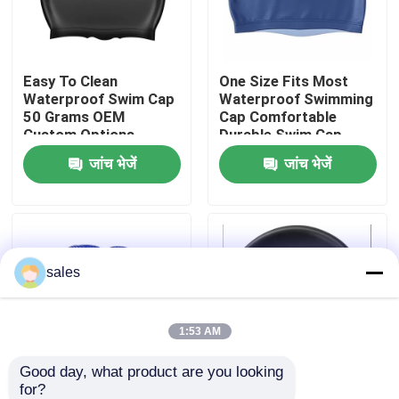
कारखाना भ्रमण
Easy To Clean
One Size Fits Most
Waterproof Swim Cap
Waterproof Swimming
संपर्क करें
50 Grams OEM
Cap Comfortable
Custom Options
Durable Swim Cap
Durable Flexible
Designed to Fit
जांच भेजें
जांच भेजें
समाचार
Material Suitable For
Securely and Prevent
Pool And Open Water
Water Entry
मामलों
sales
एक उद्धरण का अनुरोध करें
एंटी फॉग स्विमिंग गॉगल्स
1:53 AM
Good day, what product are you looking 
सुरक्षा चश्मा काले चश्मे
for?
50 Grams Waterproof
Soft And Smooth