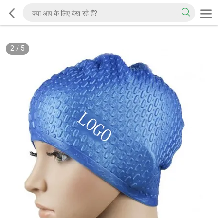
2
/
5