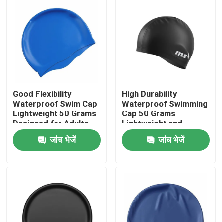
Good Flexibility
High Durability
Waterproof Swim Cap
Waterproof Swimming
Lightweight 50 Grams
Cap 50 Grams
Designed for Adults
Lightweight and
and Children
Durable Design
जांच भेजें
जांच भेजें
Comfortable
Ensures Long Lasting
Swimming Experience
Comfortable Fit for
घर
Swimmers
उत्पादों
हमारे बारे में