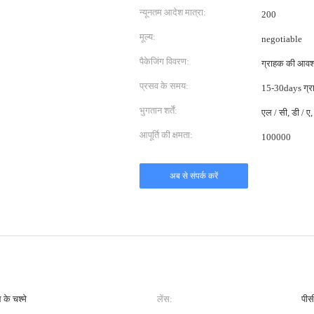
न्यूनतम आदेश मात्रा:
200
मूल्य:
negotiable
पैकेजिंग विवरण:
ग्राहक की आवश्
प्रसव के समय:
15-30days ग्र
भुगतान शर्तें:
एल / सी, डी / ए, 
आपूर्ति की क्षमता:
100000
अब से संपर्क करें
 के चश्मे
लेंस:
पीस