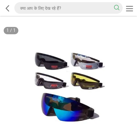
1
/
1