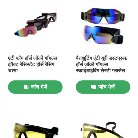
एंटी फॉग हॉर्स जॉकी गॉगल्स
पैराशूटिंग एंटी यूवी डस्टप्रूफ
इंपैक्ट रेसिस्टेंट हॉर्स रेसिंग
हॉर्स जॉकी गॉगल्स
चश्मा
स्काईडाइविंग सेफ्टी ग्लासेस
जांच भेजें
जांच भेजें
घर
उत्पादों
हमारे बारे में