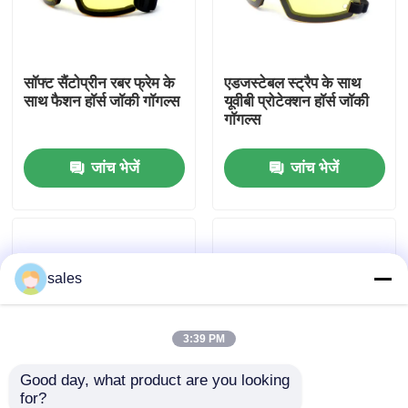
कारखाना भ्रमण
सॉफ्ट सैंटोप्रीन रबर फ्रेम के
एडजस्टेबल स्ट्रैप के साथ
साथ फैशन हॉर्स जॉकी गॉगल्स
यूवीबी प्रोटेक्शन हॉर्स जॉकी
संपर्क करें
गॉगल्स
जांच भेजें
जांच भेजें
समाचार
मामलों
sales
एक उद्धरण का अनुरोध करें
एंटी फॉग स्विमिंग गॉगल्स
3:39 PM
Good day, what product are you looking 
सुरक्षा चश्मा काले चश्मे
for?
पेशेवर स्पोर्टिंग एंटी फॉग
लाइट वेट आउटडोर स्पोर्ट्स