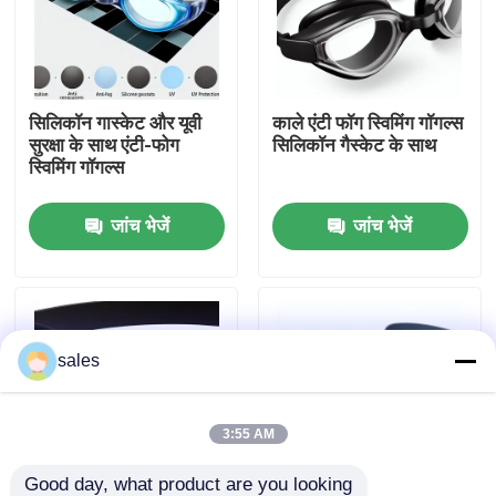
कारखाना भ्रमण
सिलिकॉन गास्केट और यूवी
काले एंटी फॉग स्विमिंग गॉगल्स
संपर्क करें
सुरक्षा के साथ एंटी-फोग
सिलिकॉन गैस्केट के साथ
स्विमिंग गॉगल्स
समाचार
जांच भेजें
जांच भेजें
मामलों
एक उद्धरण का अनुरोध करें
sales
एंटी फॉग स्विमिंग गॉगल्स
3:55 AM
सुरक्षा चश्मा काले चश्मे
Good day, what product are you looking 