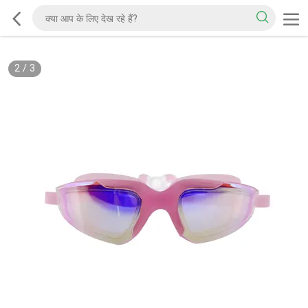
2
/
3