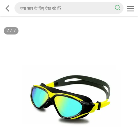
2
/
7