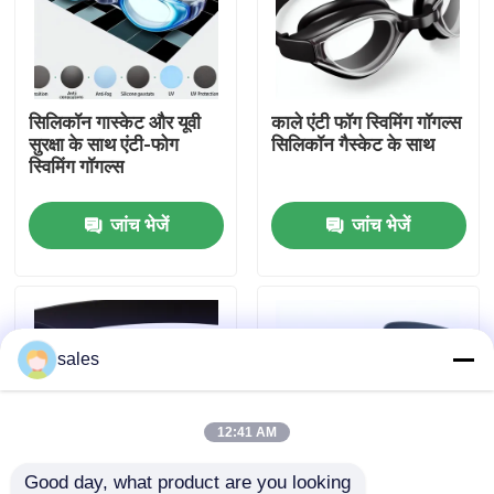
कारखाना भ्रमण
सिलिकॉन गास्केट और यूवी
काले एंटी फॉग स्विमिंग गॉगल्स
संपर्क करें
सुरक्षा के साथ एंटी-फोग
सिलिकॉन गैस्केट के साथ
स्विमिंग गॉगल्स
समाचार
जांच भेजें
जांच भेजें
मामलों
एक उद्धरण का अनुरोध करें
sales
एंटी फॉग स्विमिंग गॉगल्स
12:41 AM
सुरक्षा चश्मा काले चश्मे
Good day, what product are you looking 