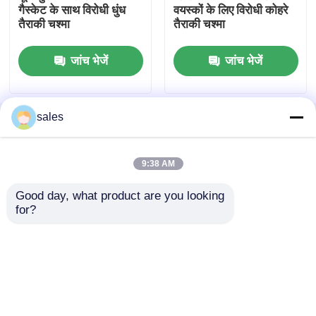
गैस्केट के साथ विरोधी धुंध
वयस्कों के लिए विरोधी कोहरे
तैराकी चश्मा
तैराकी चश्मा
स्नो स्की गॉगल्स
जांच भेजें
जांच भेजें
वाटरप्रूफ स्विम कैप
sales
होम
हमारे बारे में
हमसे संपर्क करें
Desktop Site
डाइविंग स्नोर्कल मास्क
साइटमैप
Privacy Policy
9:38 AM
सैन्य सामरिक काले चश्मे
Good day, what product are you looking 
गुणवत्ता
एंटी फॉग स्विमिंग गॉगल्स
चीन का कारखाना.Copyright
for?
© 2025 Guangzhou Guardvalue Technology Ltd..
मोटोक्रॉस रेसिंग गॉगल्स
All Rights Reserved.
ध्रुवीकृत खेल धूप का चश्मा
औद्योगिक सुरक्षा चश्मे