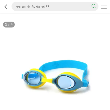
2
/
4