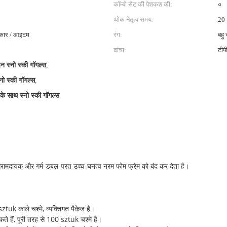
कॉम्बो सेट की पेशकश की:
०
थोक नेतृत्व समय:
20-
कार / आइटम
रंग:
बहु 
ढांचा:
टीपी
न स्नो स्की गॉगल्स
,
्नो स्की गॉगल्स
,
स के साथ स्नो स्की गॉगल्स
 आरामदायक और गर्म-डबल-परत उच्च-घनत्व नरम फोम फ्रेम को बंद कर देता है।
ztuk काले चश्मे, व्यक्तिगत पैकेज है।
े हैं, पूरी तरह से 100 sztuk चश्मे है।