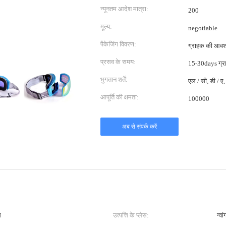
न्यूनतम आदेश मात्रा:
200
मूल्य:
negotiable
पैकेजिंग विवरण:
ग्राहक की आवश्
प्रसव के समय:
15-30days ग्र
भुगतान शर्तें:
एल / सी, डी / ए, 
आपूर्ति की क्षमता:
100000
अब से संपर्क करें
स
उत्पत्ति के प्लेस:
ग्वा