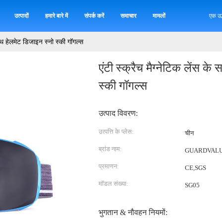
उत्पादों
हमारे बारे में
संपर्क करें
समाचार
मामलों
एक उद
 साथ हेलमेट डिजाइन स्नो स्की गॉगल्स
एंटी स्क्रैच मैग्नेटिक लेंस क
स्की गॉगल्स
उत्पाद विवरण:
उत्पत्ति के प्लेस:
चीन
ब्रांड नाम:
GUARDVAL
प्रमाणन:
CE,SGS
मॉडल संख्या:
SG05
भुगतान & नौवहन नियमों: