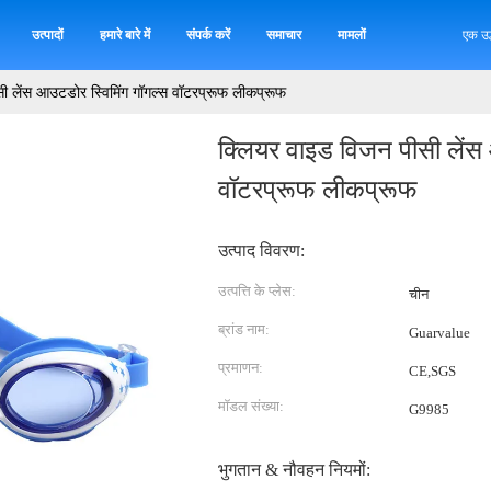
उत्पादों
हमारे बारे में
संपर्क करें
समाचार
मामलों
एक उद
ी लेंस आउटडोर स्विमिंग गॉगल्स वॉटरप्रूफ लीकप्रूफ
क्लियर वाइड विजन पीसी लेंस
वॉटरप्रूफ लीकप्रूफ
उत्पाद विवरण:
उत्पत्ति के प्लेस:
चीन
ब्रांड नाम:
Guarvalue
प्रमाणन:
CE,SGS
मॉडल संख्या:
G9985
भुगतान & नौवहन नियमों: