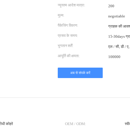
न्यूनतम आदेश मात्रा:
200
मूल्य:
negotiable
पैकेजिंग विवरण:
ग्राहक की आवश्
प्रसव के समय:
15-30days ग्र
भुगतान शर्तें:
एल / सी, डी / ए, 
आपूर्ति की क्षमता:
100000
अब से संपर्क करें
िरोधी कोहरे
OEM / ODM:
स्वी