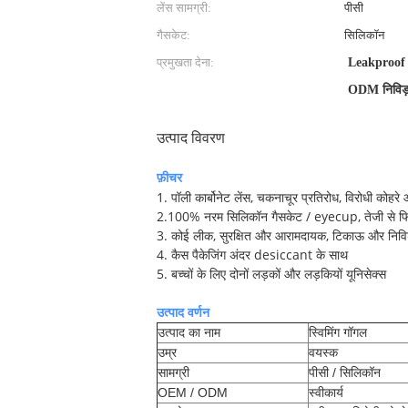
लेंस सामग्री:
पीसी
गैसकेट:
सिलिकॉन
प्रमुखता देना:
Leakproof प
ODM निविड़ 
उत्पाद विवरण
फ़ीचर
1. पॉली कार्बोनेट लेंस, चकनाचूर प्रतिरोध, विरोधी कोहर
2.100% नरम सिलिकॉन गैसकेट / eyecup, तेजी से फि
3. कोई लीक, सुरक्षित और आरामदायक, टिकाऊ और निविड
4. कैस पैकेजिंग अंदर desiccant के साथ
5. बच्चों के लिए दोनों लड़कों और लड़कियों यूनिसेक्स
उत्पाद वर्णन
उत्पाद का नाम
स्विमिंग गॉगल
उम्र
वयस्क
सामग्री
पीसी / सिलिकॉन
OEM / ODM
स्वीकार्य