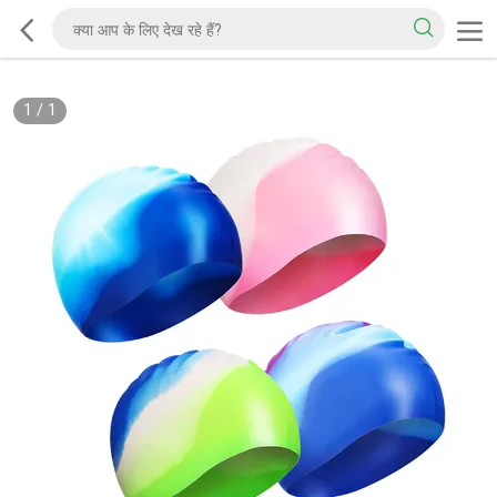
1
/
1