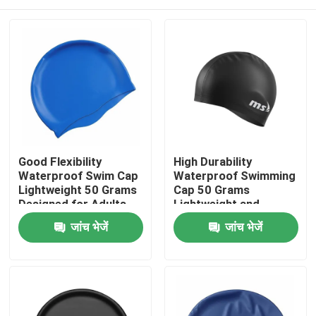
Good Flexibility
High Durability
Waterproof Swim Cap
Waterproof Swimming
Lightweight 50 Grams
Cap 50 Grams
Designed for Adults
Lightweight and
and Children
Durable Design
घर
जांच भेजें
जांच भेजें
Comfortable
Ensures Long Lasting
Swimming Experience
Comfortable Fit for
Swimmers
उत्पादों
हमारे बारे में