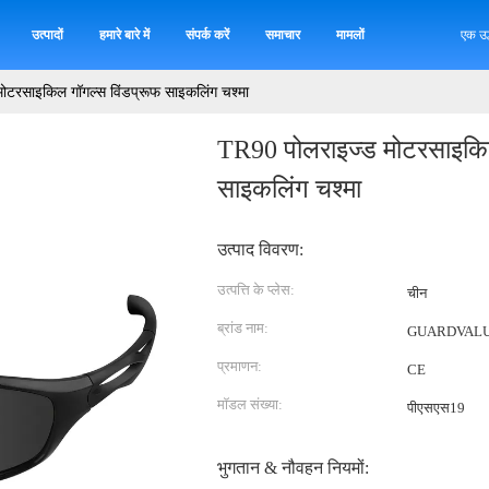
उत्पादों
हमारे बारे में
संपर्क करें
समाचार
मामलों
एक उद
ोटरसाइकिल गॉगल्स विंडप्रूफ साइकलिंग चश्मा
TR90 पोलराइज्ड मोटरसाइकिल
साइकलिंग चश्मा
उत्पाद विवरण:
उत्पत्ति के प्लेस:
चीन
ब्रांड नाम:
GUARDVAL
प्रमाणन:
CE
मॉडल संख्या:
पीएसएस19
भुगतान & नौवहन नियमों: