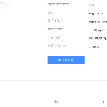
न्यूनतम आदेश मात्रा:
200
मूल्य:
negotiable
पैकेजिंग विवरण:
ग्राहक की आवश्
प्रसव के समय:
15-30days ग्र
भुगतान शर्तें:
एल / सी, डी / ए, 
आपूर्ति की क्षमता:
100000
अब से संपर्क करें
ढांचा:
TR