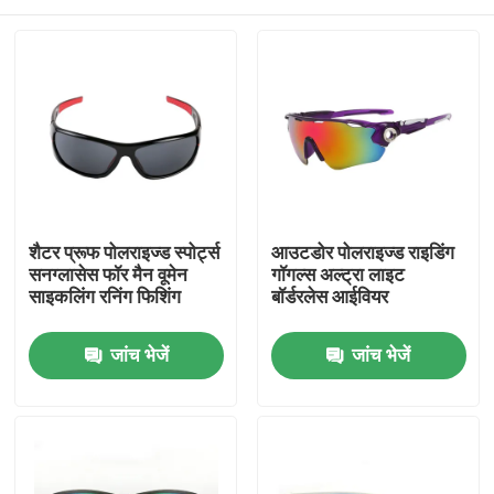
शैटर प्रूफ पोलराइज्ड स्पोर्ट्स
आउटडोर पोलराइज्ड राइडिंग
सनग्लासेस फॉर मैन वूमेन
गॉगल्स अल्ट्रा लाइट
साइकलिंग रनिंग फिशिंग
बॉर्डरलेस आईवियर
घर
जांच भेजें
जांच भेजें
उत्पादों
हमारे बारे में