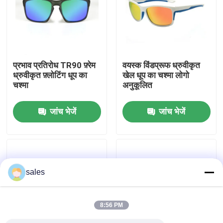
कारखाना भ्रमण
संपर्क करें
प्रभाव प्रतिरोध TR90 फ़्रेम
वयस्क विंडप्रूफ ध्रुवीकृत
ध्रुवीकृत फ़्लोटिंग धूप का
खेल धूप का चश्मा लोगो
चश्मा
अनुकूलित
समाचार
जांच भेजें
जांच भेजें
मामलों
एक उद्धरण का अनुरोध करें
sales
एंटी फॉग स्विमिंग गॉगल्स
8:56 PM
सुरक्षा चश्मा काले चश्मे