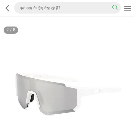
2
/
8