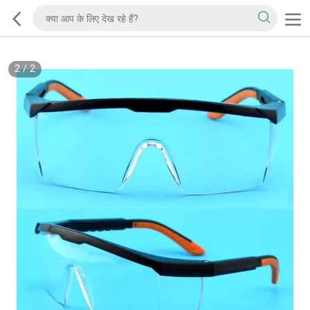
2
/
2