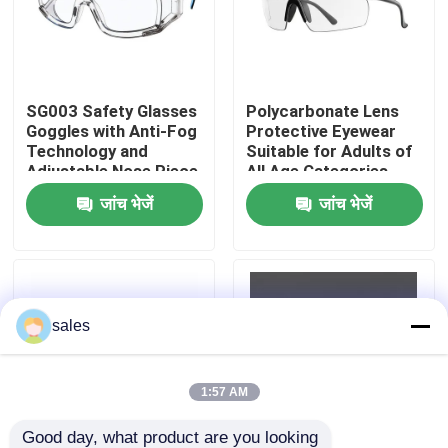
कारखाना भ्रमण
SG003 Safety Glasses
Polycarbonate Lens
संपर्क करें
Goggles with Anti-Fog
Protective Eyewear
Technology and
Suitable for Adults of
Adjustable Nose Piece
All Age Categories
समाचार
जांच भेजें
जांच भेजें
मामलों
एक उद्धरण का अनुरोध करें
sales
एंटी फॉग स्विमिंग गॉगल्स
1:57 AM
सुरक्षा चश्मा काले चश्मे
Good day, what product are you looking 