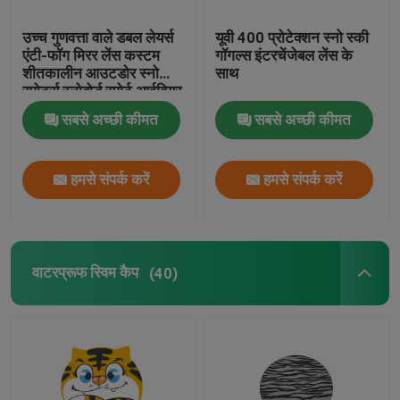
उच्च गुणवत्ता वाले डबल लेयर्स
यूवी 400 प्रोटेक्शन स्नो स्की
एंटी-फॉग मिरर लेंस कस्टम
गॉगल्स इंटरचेंजेबल लेंस के
शीतकालीन आउटडोर स्नो
साथ
स्पोर्ट्स स्नोबोर्ड स्पोर्ट आईवियर
स्की गॉगल्स
सबसे अच्छी कीमत
सबसे अच्छी कीमत
हमसे संपर्क करें
हमसे संपर्क करें
वाटरप्रूफ स्विम कैप
(40)