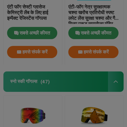
एंटी फॉग सेफ्टी ग्लासेज
एंटी-फॉग नेत्र सुरक्षात्मक
स्कूबा डाइविंग स्नोर्कल
केमिस्ट्री लैब के लिए हाई
चश्मा खरोंच प्रतिरोधी स्पष्ट
इम्पैक्ट रेजिस्टेंस गॉगल्स
लपेट लेंस सुरक्षा चश्मा और गैर-
स्लिप पकड़ समायोज्य मंदिर
प्रयोगशाला चश्मा
सबसे अच्छी कीमत
सबसे अच्छी कीमत
हमसे संपर्क करें
हमसे संपर्क करें
स्नो स्की गॉगल्स
(47)