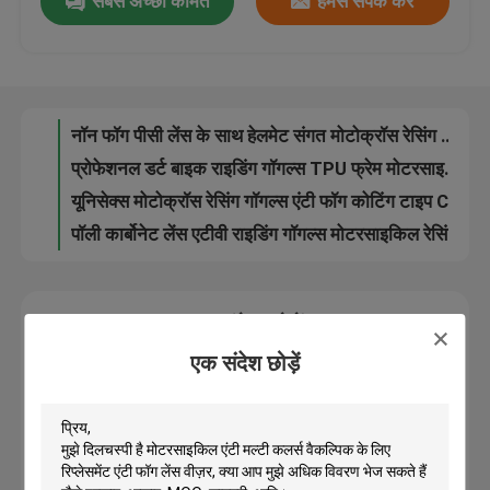
सबसे अच्छी कीमत
हमसे संपर्क करें
यूवी 400 प्रोटेक्शन मोटोक्रॉस रेसिंग गॉगल्स एंटी फॉग डर्ट बाइक ग्लासेस
हाई ट्रांसपेरेंसी एआरसी पीसी लेंस के साथ विंडप्रूफ कूल डर्ट बाइक गॉगल्स
कारखाना भ्रमण
साइकिलिंग क्रॉस कंट्री स्कीइंग के लिए शॉक रेसिस्टेंट मोटोक्रॉस रेसिंग गॉगल्स
यूनिवर्सल एटीवी रेसिंग गॉगल्स वाइड स्लिप प्रूफ इलास्टिक बैंड डिज़ाइन किया गया है
संपर्क करें
नॉन फॉग पीसी लेंस के साथ हेलमेट संगत मोटोक्रॉस रेसिंग गॉगल्स
प्रोफेशनल डर्ट बाइक राइडिंग गॉगल्स TPU फ्रेम मोटरसाइकिल ऑफ रोड गॉगल्स
समाचार
यूनिसेक्स मोटोक्रॉस रेसिंग गॉगल्स एंटी फॉग कोटिंग टाइप CE प्रमाणित है
पॉली कार्बोनेट लेंस एटीवी राइडिंग गॉगल्स मोटरसाइकिल रेसिंग गॉगल्स
वयस्कों के लिए फैशनेबल मोटोक्रॉस रेसिंग चश्में उच्च प्रभाव प्रतिरोध
मामलों
यूवी प्रोटेक्टिव ऑफ रोड मोटरसाइकिल गॉगल्स टीपीयू फ्रेम के साथ आरामदायक
एक संदेश छोड़ें
एंटी स्लिप नायलॉन स्ट्रैप के साथ फॉग रेसिस्टेंट मोटोक्रॉस रेसिंग गॉगल्स
एक उद्धरण का अनुरोध करें
एक संदेश छोड़ें
एंटी-स्क्रैच मोटोक्रॉस रेसिंग गॉगल्स विंडप्रूफ ऑफ रोड गॉगल्स
डाइविंग और स्नोर्कलिंग OEM ODM के लिए लघु स्कूबा तैरना उपलब्ध है
एंटी फॉग स्विमिंग गॉगल्स
सुंदर मरमेड शैली डाइविंग तैरना लंबे पंख - टॉडलर्स के लिए स्थायी
एडल्ट डाइविंग स्विम फिन्स, ट्रैवल डाइव फैंस ईज़ी डोनिंग एंड डॉफ़िंग
सुरक्षा चश्मा काले चश्मे