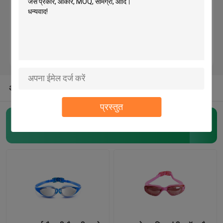
येलो ब्लैक ओपन हील स्कूबा डाइविंग के साथ कम्फर्टेबल फुट पॉकेट
उच्च प्रदर्शन डाइविंग तैरना प्रीमियम पीपी और TPE सामग्री बनाया
स्नो स्की गॉगल्स
स्नोर्कलिंग डाइविंग तैराकी के लिए कॉम्पैक्ट आकार यात्रा स्नोर्कल फिन्स
3 डी एर्गोनोमिक डिजाइन डाइविंग स्विम फिन एडजस्टेबल शॉर्ट स्नॉर्कलिंग फिन्स
वाटरप्रूफ स्विम कैप
ओपन हील डिजाइन के साथ प्रोफेशनल शॉर्ट स्कूबा डाइविंग फ्लिपर्स
अन्य श्रेणियों अमेरिका से
डाइविंग स्नोर्कल मास्क
प्रस्तुत
सैन्य सामरिक काले चश्मे
एंटी फॉग स्विमिंग गॉगल्स
(80)
मोटोक्रॉस रेसिंग गॉगल्स
ध्रुवीकृत खेल धूप का चश्मा
औद्योगिक सुरक्षा चश्मे