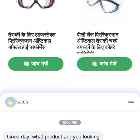
कारखाना भ्रमण
तैराकी के लिए एडजस्टेबल
पीसी लेंस प्रिस्क्रिप्शन
संपर्क करें
प्रिस्क्रिप्शन ऑप्टिकल
ऑप्टिकल तैराकी चश्मे
गॉगल्स हाई परफॉर्मेंस
वयस्कों के लिए कोहरे
प्रतिरोधी
समाचार
जांच भेजें
जांच भेजें
मामलों
एक उद्धरण का अनुरोध करें
sales
एंटी फॉग स्विमिंग गॉगल्स
6:06 PM
सुरक्षा चश्मा काले चश्मे
Good day, what product are you looking 