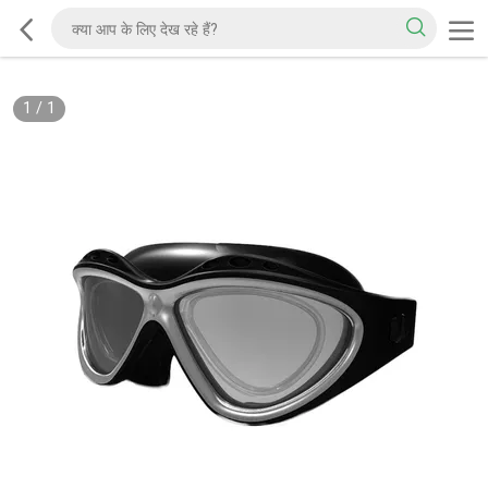
1
/
1