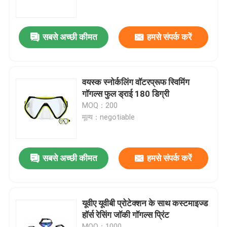
कारखाना भ्रमण
सबसे अच्छी कीमत
हमसे संपर्क करें
संपर्क करें
वयस्क स्नोर्कलिंग वॉटरप्रूफ स्विमिंग
समाचार
गॉगल्स फुल ड्राई 180 डिग्री
MOQ：200
मूल्य：negotiable
मामलों
एक उद्धरण का अनुरोध करें
सबसे अच्छी कीमत
हमसे संपर्क करें
एंटी फॉग स्विमिंग गॉगल्स
यूवीए यूवीबी प्रोटेक्शन के साथ कस्टमाइज्ड
हॉर्स रेसिंग जॉकी गॉगल्स प्रिंट
सुरक्षा चश्मा काले चश्मे
MOQ：1000