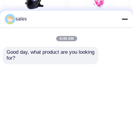
स्नॉर्कल डाइविंग के साथ
चाइल्ड फुल फेस सिलिकॉन
sales
सिलिकॉन 180 डिग्री फुल
पीसी स्कूबा डाइविंग स्नोर्कल
फेस गॉगल्स
लिक्विड फ्रीडाइविंग सेट करें
6:40 AM
सबसे अच्छी कीमत
सबसे अच्छी कीमत
Good day, what product are you looking 
for?
हमसे संपर्क करें
हमसे संपर्क करें
और देखो
होम
हमारे बारे में
हमसे संपर्क करें
Desktop Site
साइटमैप
Privacy Policy