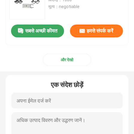
मूल्य：negotiable
स्नो स्की गॉगल्स
सबसे अच्छी कीमत
हमसे संपर्क करें
वाटरप्रूफ स्विम कैप
डाइविंग स्नोर्कल मास्क
और देखो
सैन्य सामरिक काले चश्मे
एक संदेश छोड़ें
मोटोक्रॉस रेसिंग गॉगल्स
ध्रुवीकृत खेल धूप का चश्मा
औद्योगिक सुरक्षा चश्मे