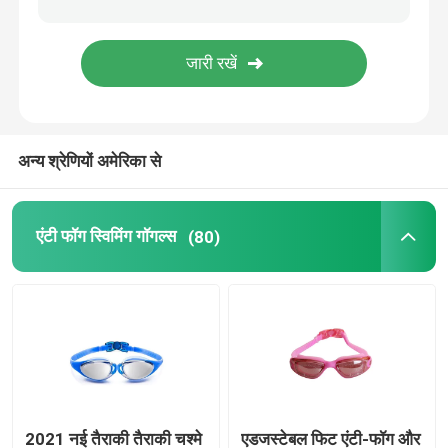
प्रिस्क्रिप्शन ऑप्टिकल गॉगल्स
गोताखोरी तैरना
अन्य श्रेणियों अमेरिका से
घोड़ा जॉकी काले चश्मे
एंटी फॉग स्विमिंग गॉगल्स
(80)
स्काइडाइविंग गॉगल्स
एंटी फॉग लेंस
एंटी फॉग डाइविंग गॉगल्स
स्विमिंग सहायक उपकरण
2021 नई तैराकी तैराकी चश्मे
एडजस्टेबल फिट एंटी-फॉग और