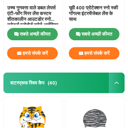
उच्च गुणवत्ता वाले डबल लेयर्स
यूवी 400 प्रोटेक्शन स्नो स्की
एंटी-फॉग मिरर लेंस कस्टम
गॉगल्स इंटरचेंजेबल लेंस के
शीतकालीन आउटडोर स्नो
साथ
स्पोर्ट्स स्नोबोर्ड स्पोर्ट आईवियर
स्की गॉगल्स
सबसे अच्छी कीमत
सबसे अच्छी कीमत
हमसे संपर्क करें
हमसे संपर्क करें
वाटरप्रूफ स्विम कैप
(40)