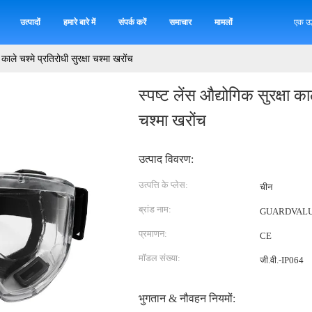
उत्पादों
हमारे बारे में
संपर्क करें
समाचार
मामलों
एक उद
ा काले चश्मे प्रतिरोधी सुरक्षा चश्मा खरोंच
स्पष्ट लेंस औद्योगिक सुरक्षा काल
चश्मा खरोंच
उत्पाद विवरण:
उत्पत्ति के प्लेस:
चीन
ब्रांड नाम:
GUARDVAL
प्रमाणन:
CE
मॉडल संख्या:
जी.वी.-IP064
भुगतान & नौवहन नियमों: