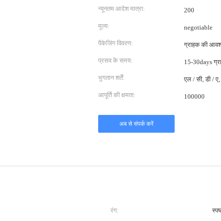
न्यूनतम आदेश मात्रा:
200
मूल्य:
negotiable
पैकेजिंग विवरण:
ग्राहक की आवश्
प्रसव के समय:
15-30days ग्र
भुगतान शर्तें:
एल / सी, डी / ए, 
आपूर्ति की क्षमता:
100000
अब से संपर्क करें
रंग:
स्पष्