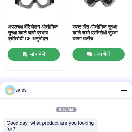
कारखाना भ्रमण
अप्रत्यक्ष वेंटिलेशन औद्योगिक
स्पष्ट लेंस औद्योगिक सुरक्षा
सुरक्षा काले चश्मे प्रभाव
काले चश्मे प्रतिरोधी सुरक्षा
संपर्क करें
प्रतिरोधी CE अनुमोदन
चश्मा खरोंच
जांच भेजें
जांच भेजें
समाचार
मामलों
sales
एक उद्धरण का अनुरोध करें
एंटी फॉग स्विमिंग गॉगल्स
9:52 AM
Good day, what product are you looking 
सुरक्षा चश्मा काले चश्मे
for?
वयस्कों के लिए चश्मा