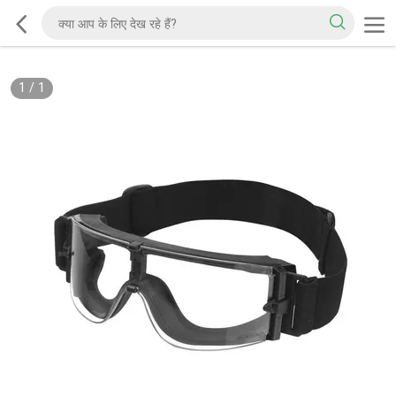
1
/
1