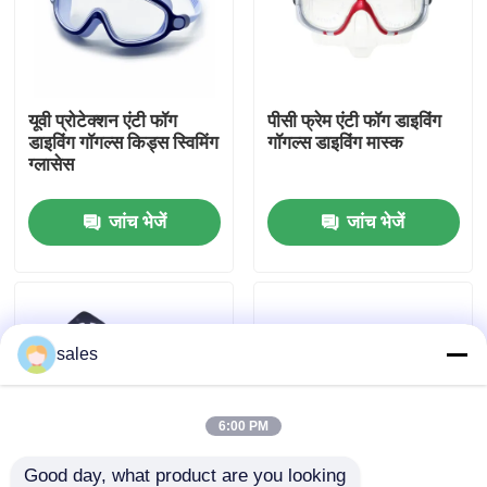
कारखाना भ्रमण
यूवी प्रोटेक्शन एंटी फॉग
पीसी फ्रेम एंटी फॉग डाइविंग
संपर्क करें
डाइविंग गॉगल्स किड्स स्विमिंग
गॉगल्स डाइविंग मास्क
ग्लासेस
समाचार
जांच भेजें
जांच भेजें
मामलों
एक उद्धरण का अनुरोध करें
sales
एंटी फॉग स्विमिंग गॉगल्स
6:00 PM
सुरक्षा चश्मा काले चश्मे
Good day, what product are you looking 