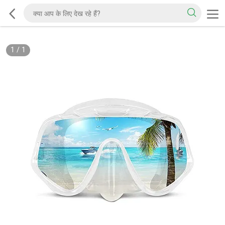
1
/
1