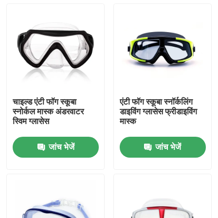
चाइल्ड एंटी फॉग स्कूबा
एंटी फॉग स्कूबा स्नॉर्कलिंग
स्नोर्कल मास्क अंडरवाटर
डाइविंग ग्लासेस फ्रीडाइविंग
स्विम ग्लासेस
मास्क
जांच भेजें
जांच भेजें
घर
उत्पादों
हमारे बारे में