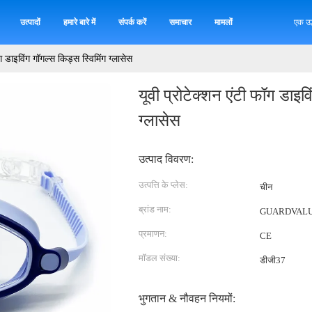
उत्पादों
हमारे बारे में
संपर्क करें
समाचार
मामलों
एक उद
ॉग डाइविंग गॉगल्स किड्स स्विमिंग ग्लासेस
यूवी प्रोटेक्शन एंटी फॉग डाइव
ग्लासेस
उत्पाद विवरण:
उत्पत्ति के प्लेस:
चीन
ब्रांड नाम:
GUARDVAL
प्रमाणन:
CE
मॉडल संख्या:
डीजी37
भुगतान & नौवहन नियमों: