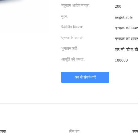
न्यूनतम आदेश मात्रा:
200
मूल्य:
negotiable
पैकेजिंग विवरण:
ग्राहक की आवश
प्रसव के समय:
ग्राहक की आवश
भुगतान शर्तें:
एल/सी, डी/ए, डी/
आपूर्ति की क्षमता:
100000
अब से संपर्क करें
मास्क
लेंस रंग:
स्पष्