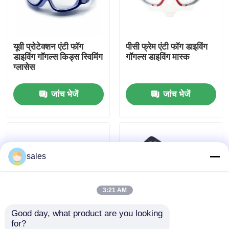
कारखाना भ्रमण
यूवी प्रोटेक्शन एंटी फॉग
पीसी फ्रेम एंटी फॉग डाइविंग
डाइविंग गॉगल्स किड्स स्विमिंग
गॉगल्स डाइविंग मास्क
संपर्क करें
ग्लासेस
जांच भेजें
जांच भेजें
समाचार
मामलों
sales
एक उद्धरण का अनुरोध करें
एंटी फॉग स्विमिंग गॉगल्स
3:21 AM
Good day, what product are you looking 
सुरक्षा चश्मा काले चश्मे
for?
फ्रैमलेस लिक्विड सिलिकॉन
एडजस्टेबल बकसुआ के साथ