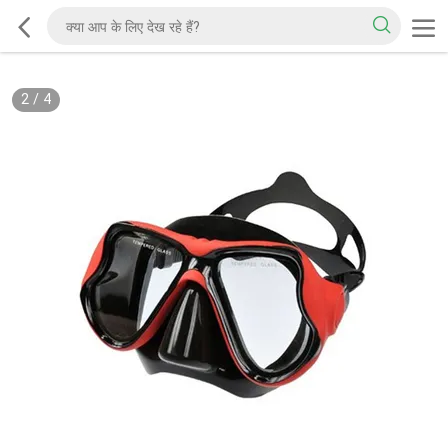
2
/
4