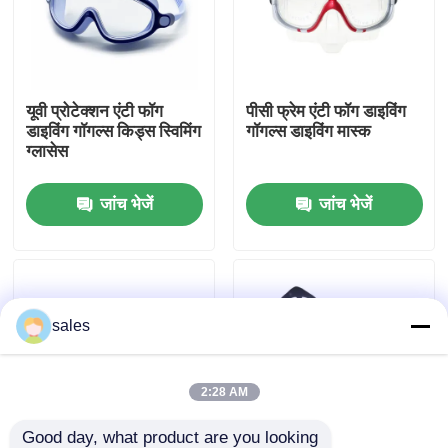
कारखाना भ्रमण
यूवी प्रोटेक्शन एंटी फॉग
पीसी फ्रेम एंटी फॉग डाइविंग
संपर्क करें
डाइविंग गॉगल्स किड्स स्विमिंग
गॉगल्स डाइविंग मास्क
ग्लासेस
समाचार
जांच भेजें
जांच भेजें
मामलों
एक उद्धरण का अनुरोध करें
sales
एंटी फॉग स्विमिंग गॉगल्स
2:28 AM
सुरक्षा चश्मा काले चश्मे
Good day, what product are you looking 