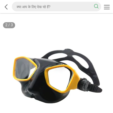
2
/
3