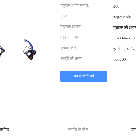
न्यूनतम आदेश मात्रा:
200
मूल्य:
negotiable
पैकेजिंग विवरण:
ग्राहक की आवश्
प्रसव के समय:
15-30days ग्र
भुगतान शर्तें:
एल / सी, डी / ए, 
आपूर्ति की क्षमता:
100000
अब से संपर्क करें
ओलंपिक
उत्पत्ति के प्लेस:
ग्वा