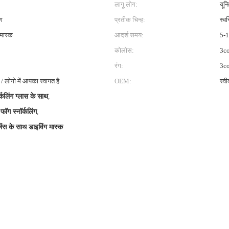
लागू लोग:
यूनि
ंग
प्रतीक चिन्ह:
स्वन
मास्क
आदर्श समय:
5-1
कोलोस:
3co
रंग:
3co
 लोगो में आपका स्वागत है
OEM:
स्वी
र्कलिंग ग्लास के साथ
,
फॉग स्नॉर्कलिंग
,
स लेंस के साथ डाइविंग मास्क