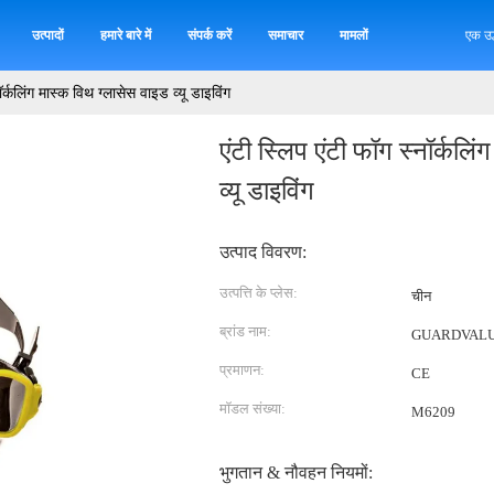
उत्पादों
हमारे बारे में
संपर्क करें
समाचार
मामलों
एक उद
ॉर्कलिंग मास्क विथ ग्लासेस वाइड व्यू डाइविंग
एंटी स्लिप एंटी फॉग स्नॉर्कलि
व्यू डाइविंग
उत्पाद विवरण:
उत्पत्ति के प्लेस:
चीन
ब्रांड नाम:
GUARDVAL
प्रमाणन:
CE
मॉडल संख्या:
M6209
भुगतान & नौवहन नियमों: